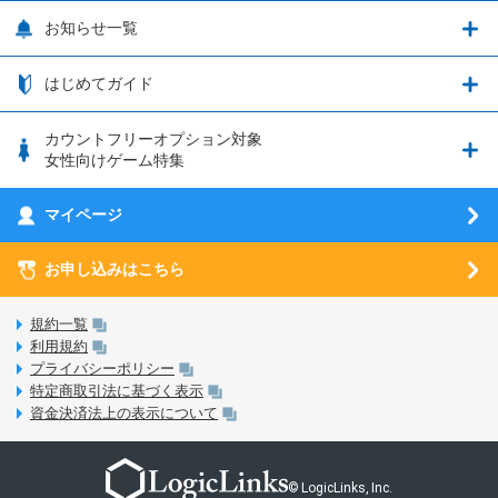
OPPO端末購入キャンペーン第5弾
追加容量チケット
SIMと端末 組み合わせガイド
プリンセスコネクト！Re:Dive
サポート・ヘルプ
お知らせ一覧
日割り計算
つながる端末保証
iPhone利用について
エレメンタルストーリー
お申し込み方法
お知らせ一覧
はじめてガイド
クラウドバックアップ by AOS Cloud
SIMロック解除ガイド
釣り★スタ
nanoSIM･microSIM･通常SIMの初期設定方法
ブース出展のご紹介
はじめてガイド
カウントフリーオプション対象
フィルタリングアプリ
動作確認済み端末一覧
ウマスクについて
eSIMの初期設定方法
女性向けゲーム特集
お乗り換え（MNP）ガイド
5G回線オプションについて
お乗り換え（MNP）ガイド
刀剣乱舞-ONLINE- Pocket
マイページ
SIMサービスについて
eSIMについて
MVNOのギモンを解消！
あんさんぶるスターズ！！Basic
SIMロック解除ガイド
お申し込みはこちら
LINE年齢認証について
マイページについて
あんさんぶるスターズ！！Music
SIMと端末 組み合わせガイド
LinksStoreについて
規約一覧
3Dセキュアについて
利用規約
LinksMateのサービスについて
プライバシーポリシー
未成年者の方のご契約
特定商取引法に基づく表示
LPについて
資金決済法上の表示について
通信制限について
おすすめプラン
動作確認済み端末一覧
お申し込み方法
© LogicLinks, Inc.