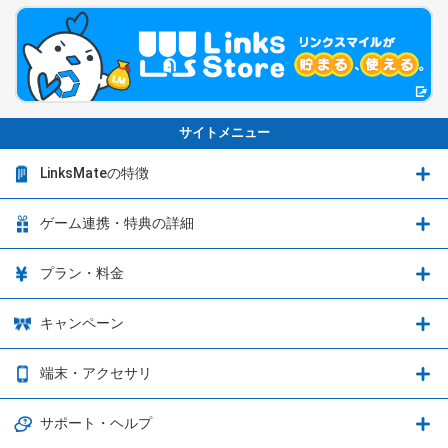
サイトメニュー
LinksMateの特徴
LinksMateの特徴
ゲーム連携・特典の詳細
カウントフリーオプション
ゲーム連携・特典の詳細
プラン・料金
音声通話料金がもっとオトクに
Shadowverse: Worlds Beyond
プラン・料金
キャンペーン
データ通信容量シェア
ブレイブソード×ブレイズソウル
2種類のお支払方法
お得なキャンペーン実施中！
端末・アクセサリ
データ通信容量繰り越し
グランブルーファンタジー
3種類のSIMタイプ
U-NEXTキャンペーン
通信エリアと通信速度状況
端末・アクセサリ
サポート・ヘルプ
ウマ娘 プリティーダービー
LP購入時のお支払いについて