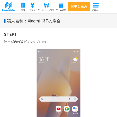
お申し込み
メニュー
特徴
プラン
キャンペーン中！
ゲーム連携
端末名称：Xiaomi 13Tの場合
STEP1
[ホーム]内の[設定]をタップします。