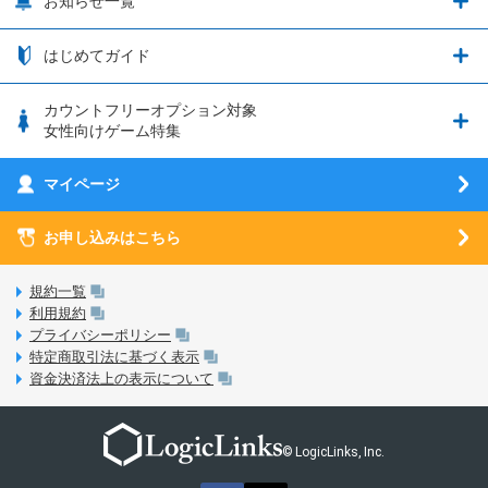
お知らせ一覧
日割り計算
つながる端末保証
iPhone利用について
エレメンタルストーリー
お申し込み方法
お知らせ一覧
はじめてガイド
クラウドバックアップ by AOS Cloud
SIMロック解除ガイド
釣り★スタ
nanoSIM･microSIM･通常SIMの初期設定方法
ブース出展のご紹介
はじめてガイド
カウントフリーオプション対象
フィルタリングアプリ
動作確認済み端末一覧
ウマスクについて
eSIMの初期設定方法
女性向けゲーム特集
お乗り換え（MNP）ガイド
5G回線オプションについて
お乗り換え（MNP）ガイド
刀剣乱舞-ONLINE- Pocket
マイページ
SIMサービスについて
eSIMについて
MVNOのギモンを解消！
あんさんぶるスターズ！！Basic
SIMロック解除ガイド
お申し込みはこちら
LINE年齢認証について
マイページについて
あんさんぶるスターズ！！Music
SIMと端末 組み合わせガイド
LinksStoreについて
規約一覧
3Dセキュアについて
利用規約
LinksMateのサービスについて
プライバシーポリシー
未成年者の方のご契約
特定商取引法に基づく表示
LPについて
資金決済法上の表示について
通信制限について
おすすめプラン
動作確認済み端末一覧
お申し込み方法
© LogicLinks, Inc.
本人確認書類について