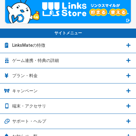
サイトメニュー
LinksMateの特徴
LinksMateの特徴
ゲーム連携・特典の詳細
カウントフリーオプション
ゲーム連携・特典の詳細
プラン・料金
音声通話料金がもっとオトクに
Shadowverse: Worlds Beyond
プラン・料金
キャンペーン
データ通信容量シェア
ブレイブソード×ブレイズソウル
2種類のお支払方法
お得なキャンペーン実施中！
端末・アクセサリ
データ通信容量繰り越し
グランブルーファンタジー
3種類のSIMタイプ
U-NEXTキャンペーン
通信エリアと通信速度状況
端末・アクセサリ
サポート・ヘルプ
ウマ娘 プリティーダービー
LP購入時のお支払いについて
OPPO端末購入キャンペーン第5弾
追加容量チケット
SIMと端末 組み合わせガイド
プリンセスコネクト！Re:Dive
サポート・ヘルプ