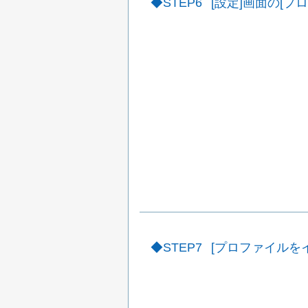
STEP6
[設定]画面の[
STEP7
[プロファイルを