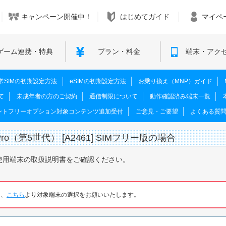
キャンペーン開催中！
はじめてガイド
マイペ
ゲーム連携・特典
プラン・料金
端末・アク
M･通常SIMの初期設定方法
eSIMの初期設定方法
お乗り換え（MNP）ガイド
て
未成年者の方のご契約
通信制限について
動作確認済み端末一覧
ントフリーオプション対象コンテンツ追加受付
ご意見・ご要望
よくある質
Pro（第5世代） [A2461] SIMフリー版の場合
使用端末の取扱説明書をご確認ください。
は、
こちら
より対象端末の選択をお願いいたします。