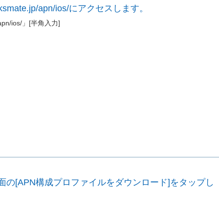
/linksmate.jp/apn/ios/にアクセスします。
jp/apn/ios/」[半角入力]
画面の[APN構成プロファイルをダウンロード]をタップし