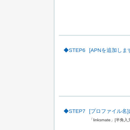
STEP6
[APNを追加し
STEP7
[プロファイル名
「linksmate」[半角入