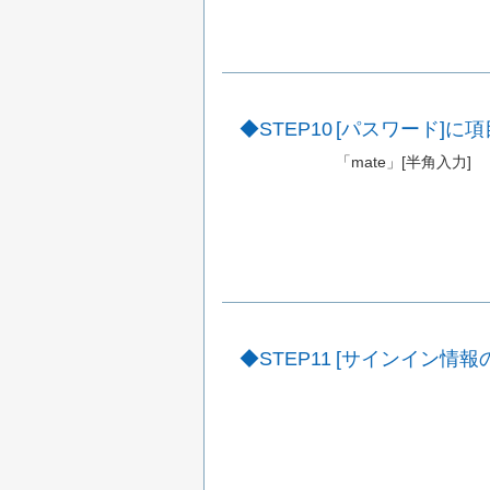
STEP10
[パスワード]に
「mate」[半角入力]
STEP11
[サインイン情報