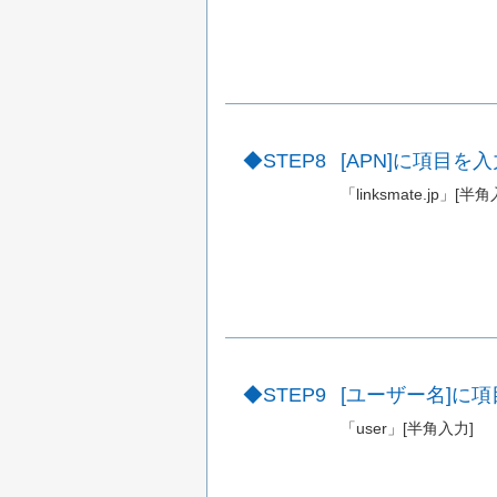
STEP8
[APN]に項目を
「linksmate.jp」[半
STEP9
[ユーザー名]に
「user」[半角入力]