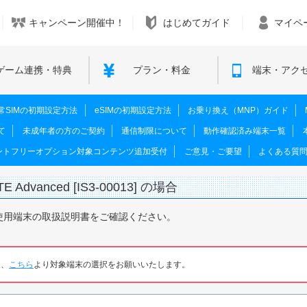
キャンペーン開催中！
はじめてガイド
マイペ
ゲーム連携・特典
プラン・料金
端末・アク
M･通常SIMの初期設定方法
eSIMの初期設定方法
お乗り換え（MNP）ガイド
て
未成年者の方のご契約
通信制限について
動作確認済み端末一覧
ントフリーオプション対象コンテンツ追加受付
ご意見・ご要望
よくある質
E Advanced [IS3-00013] の場合
使用端末の取扱説明書をご確認ください。
は、
こちら
より対象端末の選択をお願いいたします。