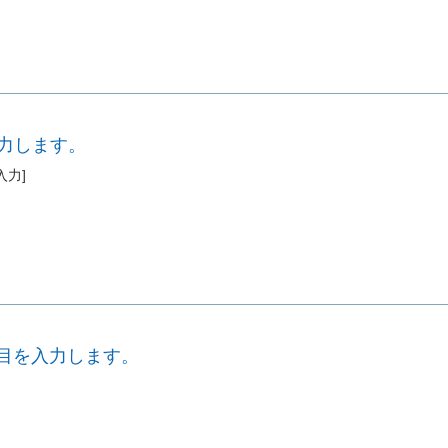
入力します。
角入力]
項目を入力します。