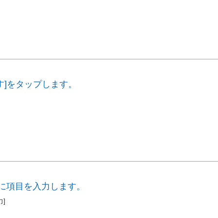
ます]をタップします。
]に項目を入力します。
力]