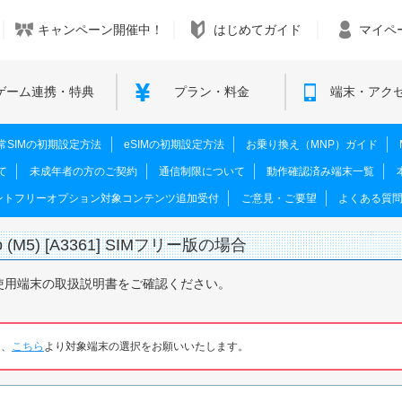
キャンペーン開催中！
はじめてガイド
マイペ
ゲーム連携・特典
プラン・料金
端末・アク
M･通常SIMの初期設定方法
eSIMの初期設定方法
お乗り換え（MNP）ガイド
て
未成年者の方のご契約
通信制限について
動作確認済み端末一覧
ントフリーオプション対象コンテンツ追加受付
ご意見・ご要望
よくある質
(M5) [A3361] SIMフリー版の場合
使用端末の取扱説明書をご確認ください。
は、
こちら
より対象端末の選択をお願いいたします。