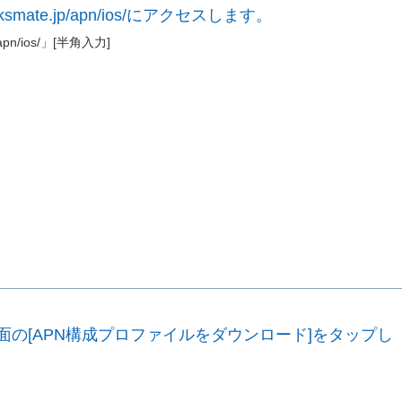
/linksmate.jp/apn/ios/にアクセスします。
jp/apn/ios/」[半角入力]
画面の[APN構成プロファイルをダウンロード]をタップし