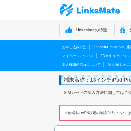
LinksMateの特徴
お申し込み方法
nanoSIM･microSI
マイページについて
3Dセキュアについ
本人確認の流れについて
法人向けカウ
端末名称：13インチiPad Pro 
SIMカードの挿入方法に関してはご
他端末のAPN設定の確認方法について