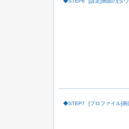
STEP6
[設定]画面の[
STEP7
[プロファイル]