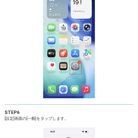
STEP6
[設定]画面の[一般]をタップします。