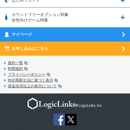
はじめてガイド
クラウドバックアップ by AOS Cloud
SIMロック解除ガイド
釣り★スタ
nanoSIM･microSIM･通常SIMの初期設定方法
ブース出展のご紹介
はじめてガイド
カウントフリーオプション対象
フィルタリングアプリ
動作確認済み端末一覧
ウマスクについて
eSIMの初期設定方法
女性向けゲーム特集
お乗り換え（MNP）ガイド
5G回線オプションについて
お乗り換え（MNP）ガイド
刀剣乱舞-ONLINE- Pocket
マイページ
SIMサービスについて
eSIMについて
MVNOのギモンを解消！
あんさんぶるスターズ！！Basic
SIMロック解除ガイド
お申し込みはこちら
LINE年齢認証について
マイページについて
あんさんぶるスターズ！！Music
SIMと端末 組み合わせガイド
LinksStoreについて
規約一覧
3Dセキュアについて
利用規約
LinksMateのサービスについて
プライバシーポリシー
未成年者の方のご契約
特定商取引法に基づく表示
LPについて
資金決済法上の表示について
通信制限について
おすすめプラン
動作確認済み端末一覧
お申し込み方法
© LogicLinks, Inc.
本人確認書類について
本人確認の流れについて