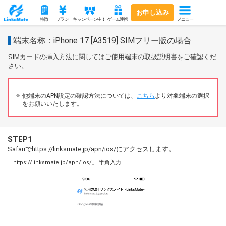
お申し込み
メニュー
特徴
プラン
キャンペーン中！
ゲーム連携
端末名称：iPhone 17 [A3519] SIMフリー版の場合
SIMカードの挿入方法に関してはご使用端末の取扱説明書をご確認くだ
さい。
他端末のAPN設定の確認方法については、
こちら
より対象端末の選択
をお願いいたします。
STEP1
Safariでhttps://linksmate.jp/apn/ios/にアクセスします。
「https://linksmate.jp/apn/ios/」[半角入力]