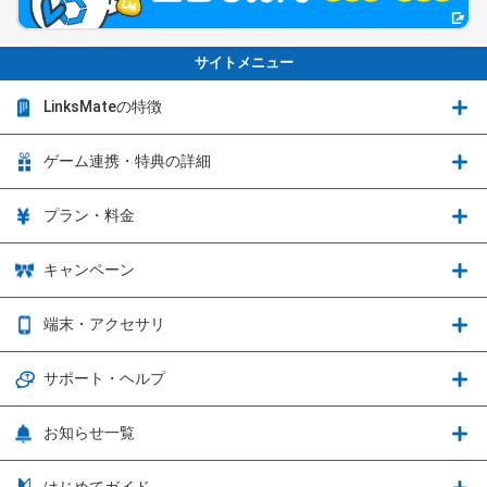
サイトメニュー
LinksMateの特徴
LinksMateの特徴
ゲーム連携・特典の詳細
カウントフリーオプション
ゲーム連携・特典の詳細
プラン・料金
音声通話料金がもっとオトクに
Shadowverse: Worlds Beyond
プラン・料金
キャンペーン
データ通信容量シェア
ブレイブソード×ブレイズソウル
2種類のお支払方法
お得なキャンペーン実施中！
端末・アクセサリ
データ通信容量繰り越し
グランブルーファンタジー
3種類のSIMタイプ
U-NEXTキャンペーン
通信エリアと通信速度状況
端末・アクセサリ
サポート・ヘルプ
ウマ娘 プリティーダービー
LP購入時のお支払いについて
OPPO端末購入キャンペーン第5弾
追加容量チケット
SIMと端末 組み合わせガイド
プリンセスコネクト！Re:Dive
サポート・ヘルプ
お知らせ一覧
日割り計算
つながる端末保証
iPhone利用について
エレメンタルストーリー
お申し込み方法
お知らせ一覧