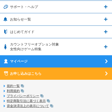
3種類のSIMタイプ
U-NEXTキャンペーン
通信エリアと通信速度状況
端末・アクセサリ
サポート・ヘルプ
ウマ娘 プリティーダービー
LP購入時のお支払いについて
追加容量チケット
SIMと端末 組み合わせガイド
プリンセスコネクト！Re:Dive
サポート・ヘルプ
お知らせ一覧
日割り計算
つながる端末保証
iPhone利用について
エレメンタルストーリー
お申し込み方法
お知らせ一覧
はじめてガイド
クラウドバックアップ by AOS Cloud
SIMロック解除ガイド
釣り★スタ
nanoSIM･microSIM･通常SIMの初期設定方法
ブース出展のご紹介
はじめてガイド
カウントフリーオプション対象
フィルタリングアプリ
動作確認済み端末一覧
ウマスクについて
eSIMの初期設定方法
女性向けゲーム特集
お乗り換え（MNP）ガイド
5G回線オプションについて
お乗り換え（MNP）ガイド
刀剣乱舞-ONLINE- Pocket
マイページ
SIMサービスについて
eSIMについて
MVNOのギモンを解消！
あんさんぶるスターズ！！Basic
SIMロック解除ガイド
お申し込みはこちら
LINE年齢認証について
マイページについて
あんさんぶるスターズ！！Music
SIMと端末 組み合わせガイド
LinksStoreについて
規約一覧
3Dセキュアについて
利用規約
LinksMateのサービスについて
プライバシーポリシー
未成年者の方のご契約
特定商取引法に基づく表示
LPについて
資金決済法上の表示について
通信制限について