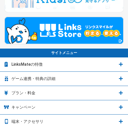
サイトメニュー
LinksMateの特徴
LinksMateの特徴
ゲーム連携・特典の詳細
カウントフリーオプション
ゲーム連携・特典の詳細
プラン・料金
音声通話料金がもっとオトクに
Shadowverse: Worlds Beyond
プラン・料金
キャンペーン
データ通信容量シェア
ブレイブソード×ブレイズソウル
2種類のお支払方法
お得なキャンペーン実施中！
端末・アクセサリ
データ通信容量繰り越し
グランブルーファンタジー