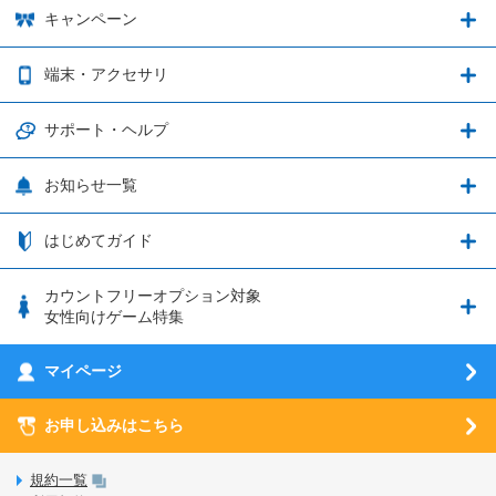
Shadowverse: Worlds Beyond
プラン・料金
キャンペーン
データ通信容量シェア
ブレイブソード×ブレイズソウル
2種類のお支払方法
お得なキャンペーン実施中！
端末・アクセサリ
データ通信容量繰り越し
グランブルーファンタジー
3種類のSIMタイプ
U-NEXTキャンペーン
通信エリアと通信速度状況
端末・アクセサリ
サポート・ヘルプ
ウマ娘 プリティーダービー
LP購入時のお支払いについて
OPPO端末購入キャンペーン第5弾
追加容量チケット
SIMと端末 組み合わせガイド
プリンセスコネクト！Re:Dive
サポート・ヘルプ
お知らせ一覧
日割り計算
つながる端末保証
iPhone利用について
エレメンタルストーリー
お申し込み方法
お知らせ一覧
はじめてガイド
クラウドバックアップ by AOS Cloud
SIMロック解除ガイド
釣り★スタ
nanoSIM･microSIM･通常SIMの初期設定方法
ブース出展のご紹介
はじめてガイド
カウントフリーオプション対象
フィルタリングアプリ
動作確認済み端末一覧
ウマスクについて
eSIMの初期設定方法
女性向けゲーム特集
お乗り換え（MNP）ガイド
5G回線オプションについて
お乗り換え（MNP）ガイド
刀剣乱舞-ONLINE- Pocket
マイページ
SIMサービスについて
eSIMについて
MVNOのギモンを解消！
あんさんぶるスターズ！！Basic
SIMロック解除ガイド
お申し込みはこちら
LINE年齢認証について
マイページについて
あんさんぶるスターズ！！Music
SIMと端末 組み合わせガイド
LinksStoreについて
規約一覧
3Dセキュアについて