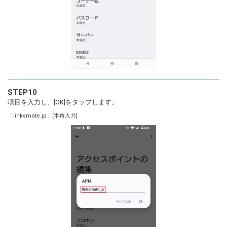
STEP10
項目を入力し、[OK]をタップします。
「linksmate.jp」[半角入力]