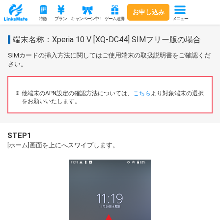
お申し込み
メニュー
特徴
プラン
キャンペーン中！
ゲーム連携
端末名称：Xperia 10 V [XQ‐DC44] SIMフリー版の場合
SIMカードの挿入方法に関してはご使用端末の取扱説明書をご確認くだ
さい。
他端末のAPN設定の確認方法については、
こちら
より対象端末の選択
をお願いいたします。
STEP1
[ホーム]画面を上にへスワイプします。