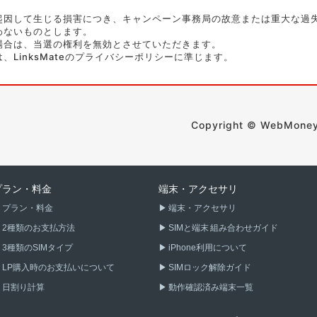
起因して生じる損害につき、キャンペーン事務局の故意または重大な過
わないものとします。
場合は、当選の権利を無効とさせていただきます。
LinksMateのプライバシーポリシーに準じます。
Copyright © WebMoney C
プラン・料金
端末・アクセサリ
プラン・料金
端末・アクセサリ
2種類のお支払方法
SIMと端末 組み合わせガイド
3種類のSIMタイプ
iPhone利用について
LP購入時のお支払いについて
SIMロック解除ガイド
日割り計算
動作確認済み端末一覧