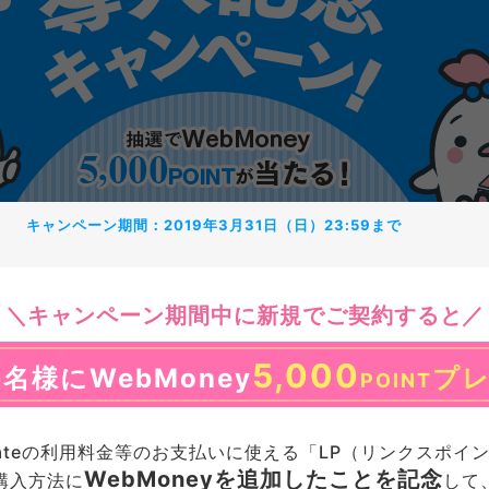
キャンペーン期間
2019年3月31日（日）23:59まで
キャンペーン期間中に新規でご契約すると
5,000
名様にWebMoney
プ
POINT
sMateの利用料金等のお支払いに使える「LP（リンクスポイ
WebMoneyを追加したことを記念
購入方法に
して