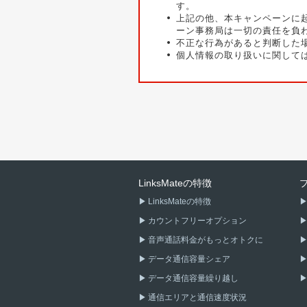
す。
上記の他、本キャンペーンに
ーン事務局は一切の責任を負
不正な行為があると判断した
個人情報の取り扱いに関しては、
LinksMateの特徴
LinksMateの特徴
カウントフリーオプション
音声通話料金がもっとオトクに
データ通信容量シェア
データ通信容量繰り越し
通信エリアと通信速度状況