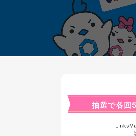
抽選で各回5
Link