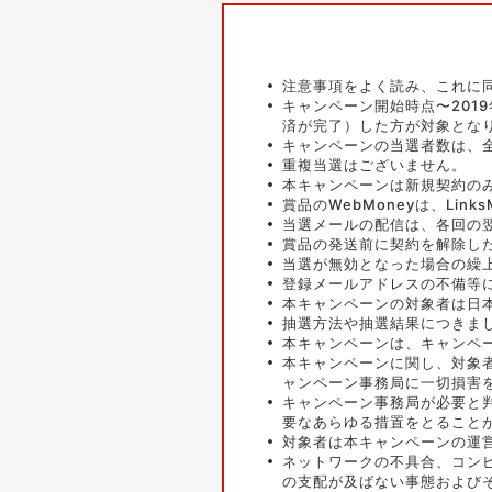
注意事項をよく読み、これに
キャンペーン開始時点〜201
済が完了）した方が対象とな
キャンペーンの当選者数は、全
重複当選はございません。
本キャンペーンは新規契約の
賞品のWebMoneyは、Li
当選メールの配信は、各回の
賞品の発送前に契約を解除し
当選が無効となった場合の繰
登録メールアドレスの不備等
本キャンペーンの対象者は日
抽選方法や抽選結果につきま
本キャンペーンは、キャンペ
本キャンペーンに関し、対象
ャンペーン事務局に一切損害
キャンペーン事務局が必要と
要なあらゆる措置をとること
対象者は本キャンペーンの運
ネットワークの不具合、コンピ
の支配が及ばない事態および