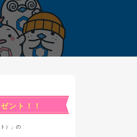
レゼント！！
ント）」の
、