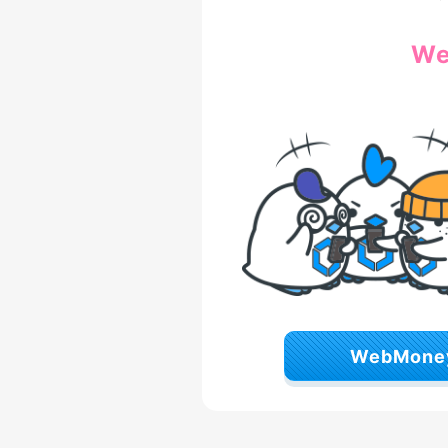
W
WebMon