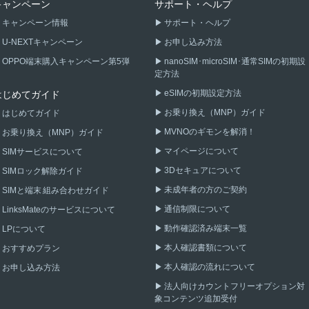
キャンペーン
サポート・ヘルプ
キャンペーン情報
サポート・ヘルプ
U-NEXTキャンペーン
お申し込み方法
OPPO端末購入キャンペーン第5弾
nanoSIM･microSIM･通常SIMの初期設
定方法
eSIMの初期設定方法
はじめてガイド
お乗り換え（MNP）ガイド
はじめてガイド
MVNOのギモンを解消！
お乗り換え（MNP）ガイド
マイページについて
SIMサービスについて
3Dセキュアについて
SIMロック解除ガイド
未成年者の方のご契約
SIMと端末 組み合わせガイド
通信制限について
LinksMateのサービスについて
動作確認済み端末一覧
LPについて
本人確認書類について
おすすめプラン
本人確認の流れについて
お申し込み方法
法人向けカウントフリーオプション対
象コンテンツ追加受付