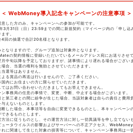
WebMoney導入記念キャンペーンの注意事項
同意した方のみ、キャンペーンへの参加が可能です。
9年3月31日（日）23:59までの間に新規契約（マイページ内の「申し
ります。
4回の抽選で合計20名様となります。
みとなりますので、グループ追加は対象外となります。
nksMateの契約情報に登録いただいているメールアドレス宛にお送りさ
翌月中旬以降を予定しておりますが、諸事情により遅れる場合がござい
た場合、当選の権利を無効とさせていただきます。
上当選等はありません。
による賞品の再送は行いませんので、ご了承ください。
本国内にお住まいの方に限らせていただきます。
してはお問い合わせいただきましてもお答えできません。
ーン事務局の任意の事情で、変更、中断、中止する場合がございます。
者と第三者との間に紛争が生じた場合、当該対象者は自らの責任と費用
を与えないものとします。
判断した場合、本事項等を自由に変更できるものとし、本キャンペーン
ができるものとします。
営方法に従うものとし、その運営方法に対し一切異議等を申し立てない
ュータウイルスの影響およびサーバーへの不正アクセス、WebMone
それに関連して生じた対象の損害等について、キャンペーン事務局は一