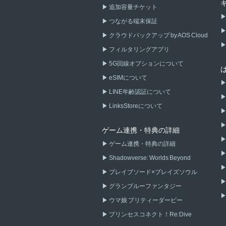
追加容量チケット
つながる端末保証
クラウドバックアップ by AOS Cloud
フィルタリングアプリ
5G回線オプションについて
eSIMについて
LINE年齢認証について
LinksStoreについて
ゲーム連携・特典の詳細
ゲーム連携・特典の詳細
Shadowverse: Worlds Beyond
ブレイブソード×ブレイズソウル
グランブルーファンタジー
ウマ娘 プリティーダービー
プリンセスコネクト！Re:Dive