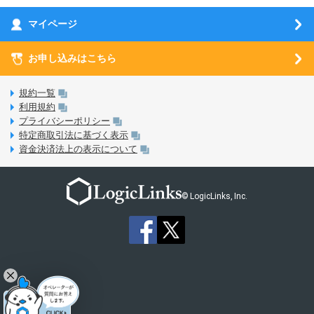
お乗り換え（MNP）ガイド
5G回線オプションについて
お乗り換え（MNP）ガイド
刀剣乱舞-ONLINE- Pocket
マイページ
SIMサービスについて
eSIMについて
MVNOのギモンを解消！
あんさんぶるスターズ！！Basic
SIMロック解除ガイド
お申し込みはこちら
LINE年齢認証について
マイページについて
あんさんぶるスターズ！！Music
SIMと端末 組み合わせガイド
LinksStoreについて
規約一覧
3Dセキュアについて
利用規約
LinksMateのサービスについて
プライバシーポリシー
未成年者の方のご契約
特定商取引法に基づく表示
LPについて
資金決済法上の表示について
通信制限について
おすすめプラン
動作確認済み端末一覧
お申し込み方法
© LogicLinks, Inc.
本人確認書類について
本人確認の流れについて
法人向けカウントフリーオプション対象コンテンツ追加受付
ご意見・ご要望