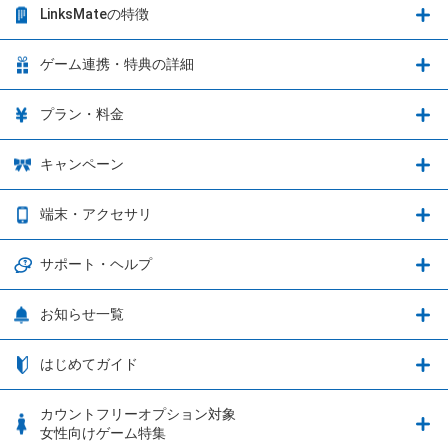
LinksMateの特徴
LinksMateの特徴
ゲーム連携・特典の詳細
カウントフリーオプション
ゲーム連携・特典の詳細
プラン・料金
音声通話料金がもっとオトクに
Shadowverse: Worlds Beyond
プラン・料金
キャンペーン
データ通信容量シェア
ブレイブソード×ブレイズソウル
2種類のお支払方法
お得なキャンペーン実施中！
端末・アクセサリ
データ通信容量繰り越し
グランブルーファンタジー
3種類のSIMタイプ
U-NEXTキャンペーン
通信エリアと通信速度状況
端末・アクセサリ
サポート・ヘルプ
ウマ娘 プリティーダービー
LP購入時のお支払いについて
OPPO端末購入キャンペーン第5弾
追加容量チケット
SIMと端末 組み合わせガイド
プリンセスコネクト！Re:Dive
サポート・ヘルプ
お知らせ一覧
日割り計算
つながる端末保証
iPhone利用について
エレメンタルストーリー
お申し込み方法
お知らせ一覧
はじめてガイド
クラウドバックアップ by AOS Cloud
SIMロック解除ガイド
釣り★スタ
nanoSIM･microSIM･通常SIMの初期設定方法
ブース出展のご紹介
はじめてガイド
カウントフリーオプション対象
フィルタリングアプリ
動作確認済み端末一覧
ウマスクについて
eSIMの初期設定方法
女性向けゲーム特集