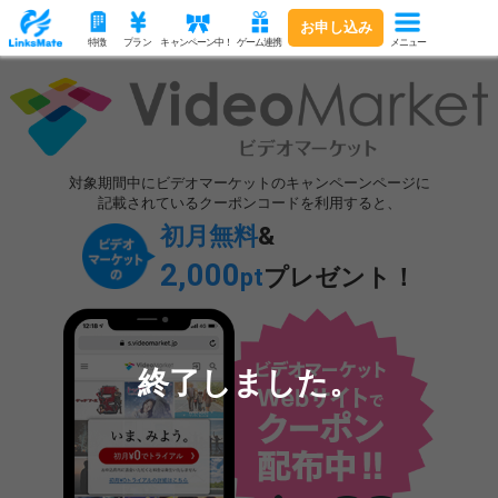
お申し込み
メニュー
特徴
プラン
キャンペーン中！
ゲーム連携
対象期間中にビデオマーケットのキャンペーンページに
記載されているクーポンコードを利用すると、
初月無料
&
2,000
pt
プレゼント！