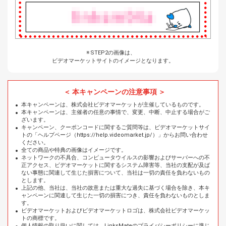
STEP2の画像は、
ビデオマーケットサイトのイメージとなります。
本キャンペーンの注意事項
本キャンペーンは、株式会社ビデオマーケットが主催しているものです。
本キャンペーンは、主催者の任意の事情で、変更、中断、中止する場合がご
ざいます。
キャンペーン、クーポンコードに関するご質問等は、ビデオマーケットサイ
トの「ヘルプページ（https://help.videomarket.jp/）」からお問い合わせ
ください。
全ての商品や特典の画像はイメージです。
ネットワークの不具合、コンピュータウイルスの影響およびサーバーへの不
正アクセス、ビデオマーケットに関するシステム障害等、当社の支配が及ば
ない事態に関連して生じた損害について、当社は一切の責任を負わないもの
とします。
上記の他、当社は、当社の故意または重大な過失に基づく場合を除き、本キ
ャンペーンに関連して生じた一切の損害につき、責任を負わないものとしま
す。
ビデオマーケットおよびビデオマーケットロゴは、株式会社ビデオマーケッ
トの商標です。
個人情報の取り扱いに関しては、LinksMateのプライバシーポリシーに準じ